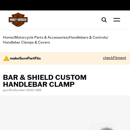
web accessibility
Home
Motorcycle Parts & Accessories
Handlebars & Controls
/
/
/
Handlebar Clamps & Covers
checkFitment
makeSurePartFits
BAR & SHIELD CUSTOM
HANDLEBAR CLAMP
partSkuNumber 56567-86B