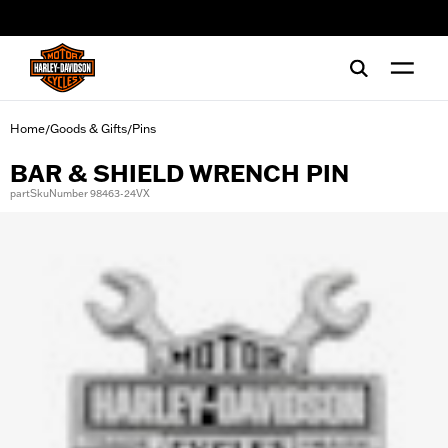
web accessibility
Home
Goods & Gifts
Pins
/
/
BAR & SHIELD WRENCH PIN
partSkuNumber 98463-24VX