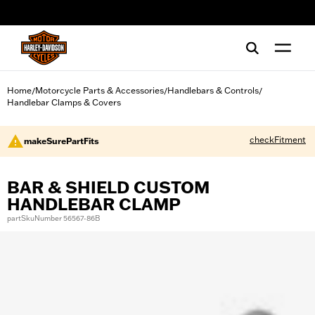
web accessibility
Home
Motorcycle Parts & Accessories
Handlebars & Controls
/
/
/
Handlebar Clamps & Covers
checkFitment
makeSurePartFits
BAR & SHIELD CUSTOM
HANDLEBAR CLAMP
partSkuNumber 56567-86B