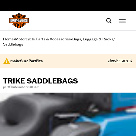
web accessibility
Home
Motorcycle Parts & Accessories
Bags, Luggage & Racks
/
/
/
Saddlebags
checkFitment
makeSurePartFits
TRIKE SADDLEBAGS
partSkuNumber 84031-11