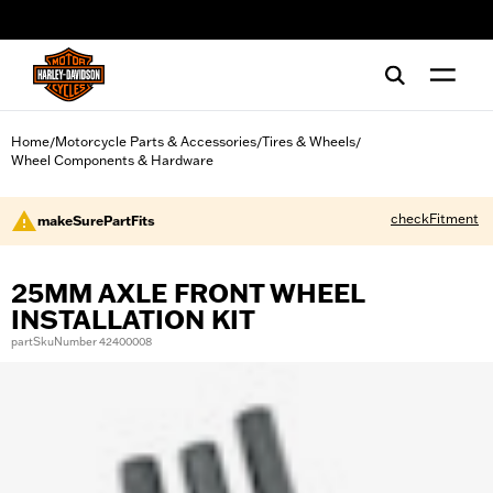
web accessibility
Home
Motorcycle Parts & Accessories
Tires & Wheels
/
/
/
Wheel Components & Hardware
checkFitment
makeSurePartFits
25MM AXLE FRONT WHEEL
INSTALLATION KIT
partSkuNumber 42400008