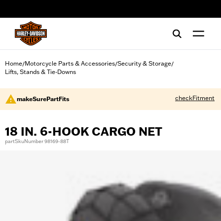
web accessibility
Home
Motorcycle Parts & Accessories
Security & Storage
/
/
/
Lifts, Stands & Tie-Downs
checkFitment
makeSurePartFits
18 IN. 6-HOOK CARGO NET
partSkuNumber 98169-88T