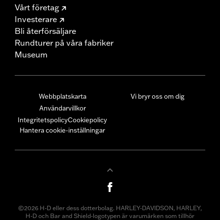
Vårt företag
Investerare
Bli återförsäljare
Rundturer på våra fabriker
Museum
Webbplatskarta
Vi bryr oss om dig
Användarvillkor
Integritetspolicy
Cookiepolicy
Hantera cookie-inställningar
©2026 H-D eller dess dotterbolag. HARLEY-DAVIDSON, HARLEY,
H-D och Bar and Shield-logotypen är varumärken som tillhör