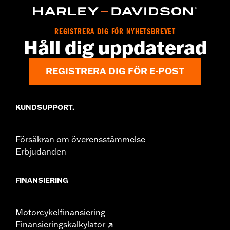
In the Box:
Bushings only
WARRANTY:
,,,,,,,,,,,,,,,,,,,,,,,,,,,,,,,,,,,,,,,,,,,,,,,,,,,,,,,,,,,,,,,,
NOTES:
Removing and installing engine covers may require
REGISTRERA DIG FÖR NYHETSBREVET
purchase of new gaskets. See dealer for information.
Håll dig uppdaterad
REGISTRERA DIG FÖR E-POST
KUNDSUPPORT.
Försäkran om överensstämmelse
Erbjudanden
FINANSIERING
Motorcykelfinansiering
Finansieringskalkylator