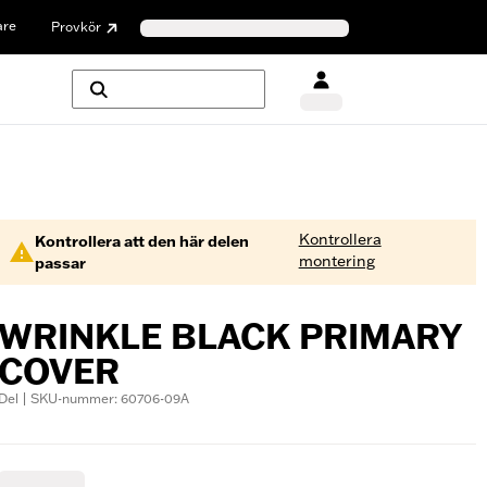
are
Provkör
Kontrollera
Kontrollera att den här delen
montering
passar
WRINKLE BLACK PRIMARY
COVER
Del | SKU-nummer: 60706-09A