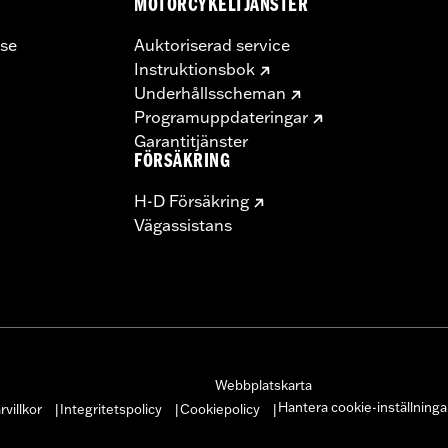
MOTORCYKELTJÄNSTER
se
Auktoriserad service
Instruktionsbok
Underhållsscheman
Programuppdateringar
Garantitjänster
FÖRSÄKRING
H-D Försäkring
Vägassistans
Webbplatskarta
Hantera cookie-inställninga
villkor
Integritetspolicy
Cookiepolicy
|
|
|