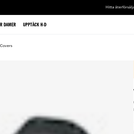
Hitta återförsälj
ÖR DAMER
UPPTÄCK H-D
 Covers