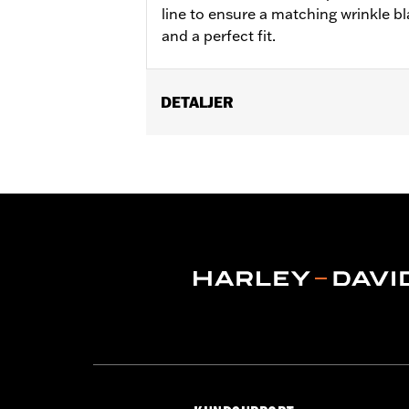
line to ensure a matching wrinkle bl
and a perfect fit.
DETALJER
Fits '07-'15 Touring and Trike model
Sold In Units:
Each
In the Box:
Primary cover only
WARRANTY:
1 year limited warranty 
NOTES:
Removing and installing engin