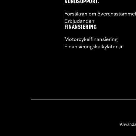
KUNDSUPPORT.
Försäkran om överensstämmel
Erbjudanden
FINANSIERING
Motorcykelfinansiering
Finansieringskalkylator
Användar