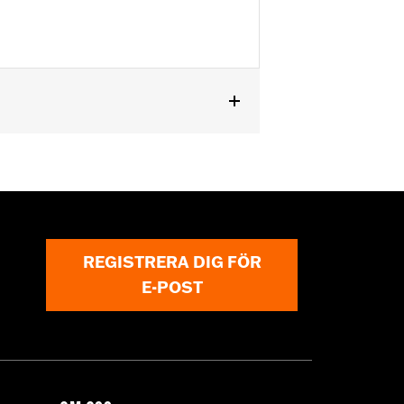
or information.
REGISTRERA DIG FÖR
E-POST