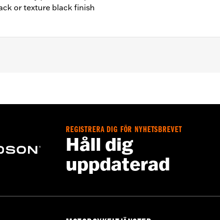
ack or texture black finish
s (except FLHTCUL and FLHTKL).
– Go to
www.h-d.com/warranty
for full details
e covers may require purchase of new gaskets. See dealer f
REGISTRERA DIG FÖR NYHETSBREVET
Håll dig
uppdaterad