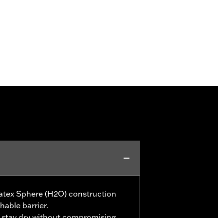
tex Sphere (H2O) construction
hable barrier.
t stay dry without compromising