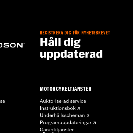
eathable
rranty– Go to
www.h-d.com/warranty
for full details
REGISTRERA DIG FÖR NYHETSBREVET
Håll dig
uppdaterad
MOTORCYKELTJÄNSTER
se
Auktoriserad service
Instruktionsbok
Underhållsscheman
Programuppdateringar
Garantitjänster