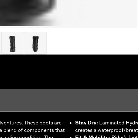
dventures. These boots are
Stay Dry
:
Laminated Hydra
 a blend of components that
creates a waterproof/breat
ny riding condition. The
Fit & Mobility
:
Rider’s fee