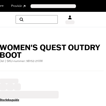
are
Provkör
WOMEN'S QUEST OUTDRY
BOOT
Del | SKU-nummer: 98152-21VW
Storleksguide