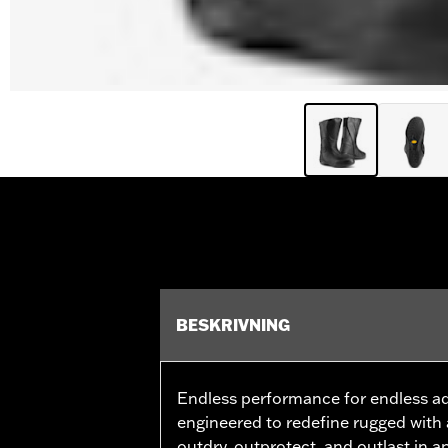
BESKRIVNING
Endless performance for endless a
engineered to redefine rugged with
outdry, outprotect, and outlast in a