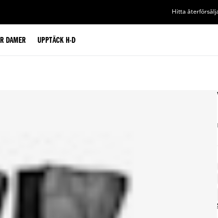
Hitta återförsälj
ÖR DAMER
UPPTÄCK H-D