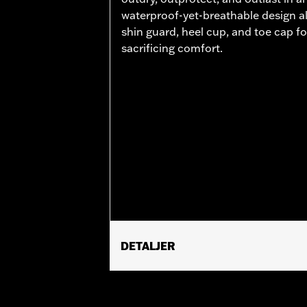
waterproof-yet-breathable design a
shin guard, heel cup, and toe cap f
sacrificing comfort.
DETALJER
Gender:
Women
Collection:
Genuine Motorclothes