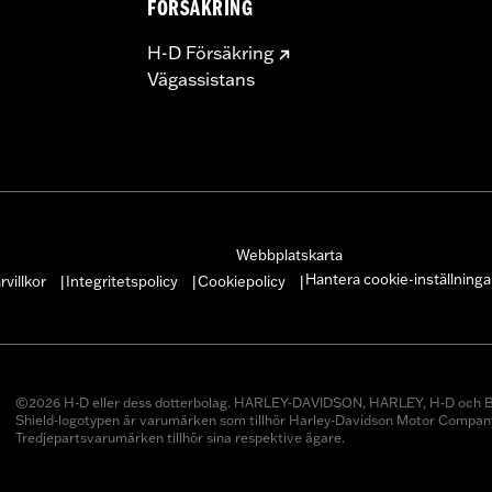
FÖRSÄKRING
H-D Försäkring
Vägassistans
Webbplatskarta
Hantera cookie-inställninga
villkor
Integritetspolicy
Cookiepolicy
|
|
|
©2026 H-D eller dess dotterbolag. HARLEY-DAVIDSON, HARLEY, H-D och B
Shield-logotypen är varumärken som tillhör Harley-Davidson Motor Company
Tredjepartsvarumärken tillhör sina respektive ägare.