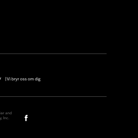
r
Vi bryr oss om dig
|
ar and
, Inc.