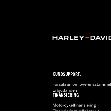
Functional Features:
Waterproof
,
Br
WARRANTY:
REV'IT Manufacturer Wa
Origin:
Imported
KUNDSUPPORT.
Försäkran om överensstämmel
Erbjudanden
FINANSIERING
Motorcykelfinansiering
Finansieringskalkylator