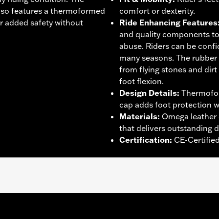
lso features a thermoformed
comfort or dexterity.
or added safety without
Ride Enhancing Features
and quality components to
abuse. Riders can be confid
many seasons. The rubber
from flying stones and dirt
foot flexion.
Design Details
:
Thermofor
cap adds foot protection w
Materials
:
Omega leather o
that delivers outstanding d
Certification
:
CE-Certifie