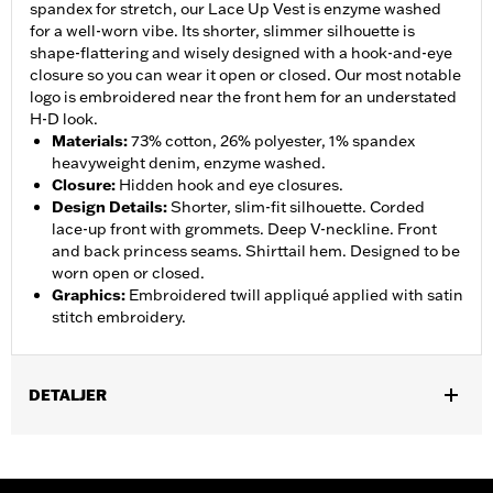
spandex for stretch, our Lace Up Vest is enzyme washed
for a well-worn vibe. Its shorter, slimmer silhouette is
shape-flattering and wisely designed with a hook-and-eye
closure so you can wear it open or closed. Our most notable
logo is embroidered near the front hem for an understated
H-D look.
Materials
:
73% cotton, 26% polyester, 1% spandex
heavyweight denim, enzyme washed.
Closure
:
Hidden hook and eye closures.
Design Details
:
Shorter, slim-fit silhouette. Corded
lace-up front with grommets. Deep V-neckline. Front
and back princess seams. Shirttail hem. Designed to be
worn open or closed.
Graphics
:
Embroidered twill appliqué applied with satin
stitch embroidery.
DETALJER
Gender:
Women
WARRANTY:
2 year limited warranty – Go to
www.h-