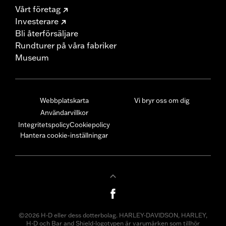
Vårt företag
Investerare
Bli återförsäljare
Rundturer på våra fabriker
Museum
Webbplatskarta
Vi bryr oss om dig
Användarvillkor
Integritetspolicy
Cookiepolicy
Hantera cookie-inställningar
©2026 H-D eller dess dotterbolag. HARLEY-DAVIDSON, HARLEY,
H-D och Bar and Shield-logotypen är varumärken som tillhör