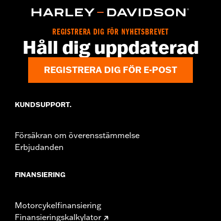
d.com/warranty
for full details
Origin:
Imported
REGISTRERA DIG FÖR NYHETSBREVET
Håll dig uppdaterad
REGISTRERA DIG FÖR E-POST
KUNDSUPPORT.
Försäkran om överensstämmelse
Erbjudanden
FINANSIERING
Motorcykelfinansiering
Finansieringskalkylator