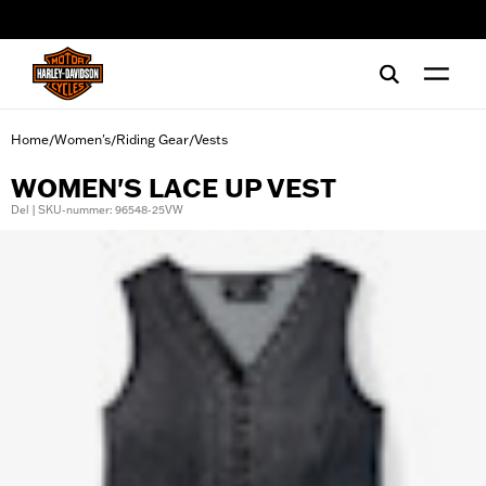
web accessibility
Home
Women's
Riding Gear
Vests
/
/
/
WOMEN'S LACE UP VEST
Del | SKU-nummer: 96548-25VW