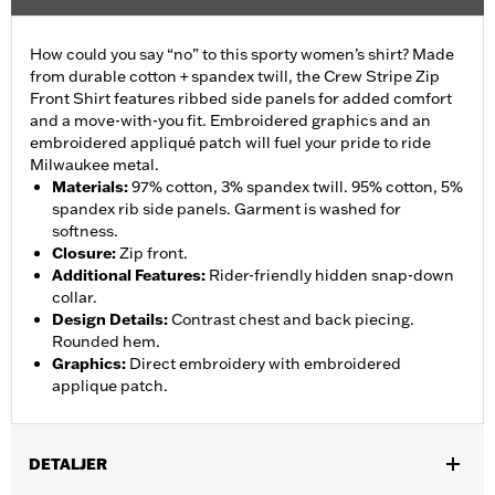
How could you say “no” to this sporty women’s shirt? Made
from durable cotton + spandex twill, the Crew Stripe Zip
Front Shirt features ribbed side panels for added comfort
and a move-with-you fit. Embroidered graphics and an
embroidered appliqué patch will fuel your pride to ride
Milwaukee metal.
Materials
:
97% cotton, 3% spandex twill. 95% cotton, 5%
spandex rib side panels. Garment is washed for
softness.
Closure
:
Zip front.
Additional Features
:
Rider-friendly hidden snap-down
collar.
Design Details
:
Contrast chest and back piecing.
Rounded hem.
Graphics
:
Direct embroidery with embroidered
applique patch.
DETALJER