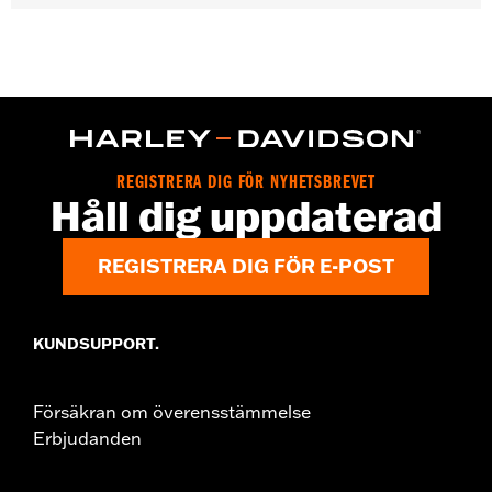
Gender:
Women
Functional Features:
Zipper Front
WARRANTY:
2 year limited warranty - Go to
www.h-
d.com/warranty
for full details
Material:
Cotton
Origin:
Imported
REGISTRERA DIG FÖR NYHETSBREVET
Håll dig uppdaterad
REGISTRERA DIG FÖR E-POST
KUNDSUPPORT.
Försäkran om överensstämmelse
Erbjudanden