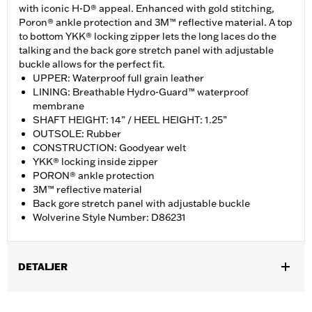
with iconic H-D® appeal. Enhanced with gold stitching,
Poron® ankle protection and 3M™ reflective material. A top
to bottom YKK® locking zipper lets the long laces do the
talking and the back gore stretch panel with adjustable
buckle allows for the perfect fit.
UPPER: Waterproof full grain leather
LINING: Breathable Hydro-Guard™ waterproof
membrane
SHAFT HEIGHT: 14” / HEEL HEIGHT: 1.25”
OUTSOLE: Rubber
CONSTRUCTION: Goodyear welt
YKK® locking inside zipper
PORON® ankle protection
3M™ reflective material
Back gore stretch panel with adjustable buckle
Wolverine Style Number: D86231
DETALJER
Gender:
Women