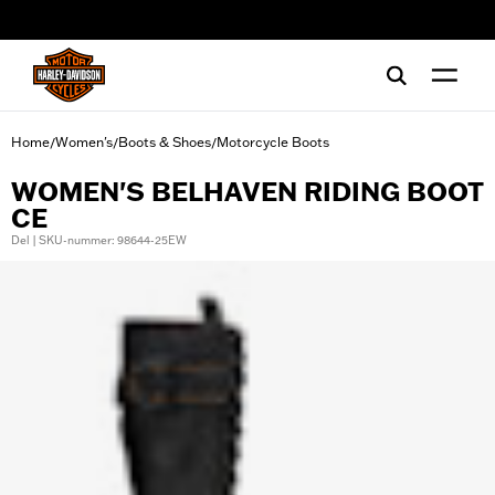
web accessibility
Home
Women's
Boots & Shoes
Motorcycle Boots
/
/
/
WOMEN'S BELHAVEN RIDING BOOT
CE
Del | SKU-nummer: 98644-25EW