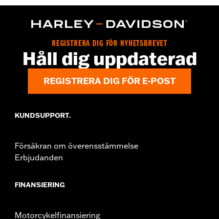
WARRANTY:
Wolverine Worldwide Manufacturer Warranty – Go
to
www.h-d.com/warranty
for full details
Origin:
Imported
Dimension Description:
SHAFT HEIGHT: 14” / HEEL HEIGHT:
REGISTRERA DIG FÖR NYHETSBREVET
1.25”
Håll dig uppdaterad
REGISTRERA DIG FÖR E-POST
KUNDSUPPORT.
Försäkran om överensstämmelse
Erbjudanden
FINANSIERING
Motorcykelfinansiering