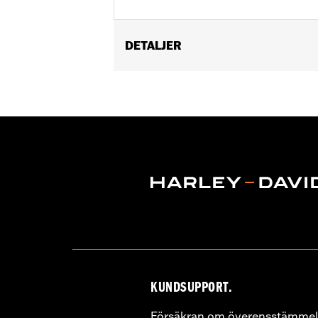
DETALJER
Fits '15-'21 XG models.
Installation Instructions
Collection:
Willie G. Skull
Sold In Units:
Each
Material:
Die-cast aluminium
In the Box:
Medallion, bracket and m
WARRANTY:
,,,,,,,,,,,,,,,,,,,,,,,,,,,,,,,,,,,,,,,,,,,,,,
KUNDSUPPORT.
Försäkran om överensstämmel