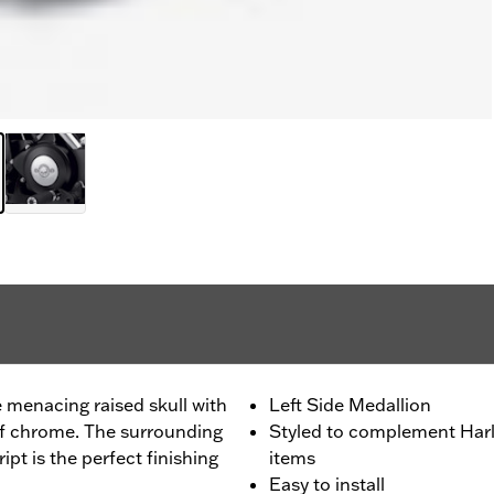
he menacing raised skull with
Left Side Medallion
 of chrome. The surrounding
Styled to complement Harl
pt is the perfect finishing
items
Easy to install