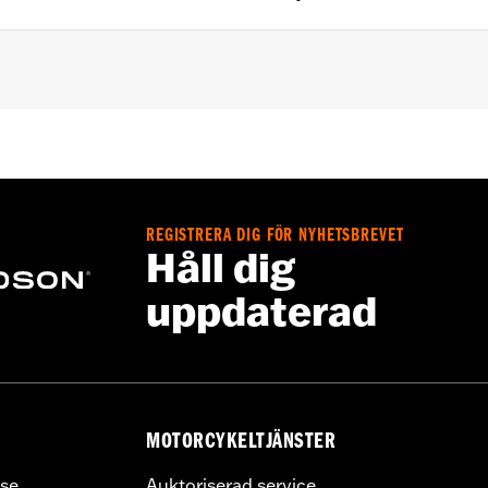
REGISTRERA DIG FÖR NYHETSBREVET
ounting hardware
Håll dig
,,,,,,,,,,,,,,,,,,,,,
uppdaterad
MOTORCYKELTJÄNSTER
se
Auktoriserad service