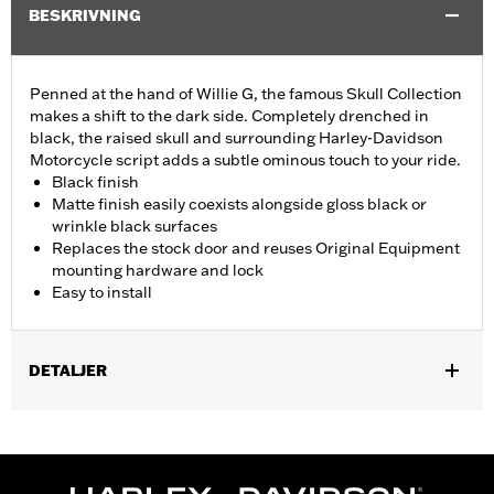
BESKRIVNING
Penned at the hand of Willie G, the famous Skull Collection
makes a shift to the dark side. Completely drenched in
black, the raised skull and surrounding Harley-Davidson
Motorcycle script adds a subtle ominous touch to your ride.
Black finish
Matte finish easily coexists alongside gloss black or
wrinkle black surfaces
Replaces the stock door and reuses Original Equipment
mounting hardware and lock
Easy to install
DETALJER
Fits ’08-'25 Electra Glide®, Street Glide®, Ultra Limited™, Road
Glide® and Tri Glide™ models with center fill tank. Does not fit
'23-later FLHXSE and FLTRXSE, '24-later FLHX, FLTRX,
FLTRXSTSE and '25-later FLTRXRRSE and FLHXU models.