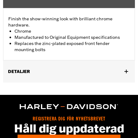
Finish the show-winning look with brilliant chrome
hardware.
Chrome
Manufactured to Original Equipment specifications
Replaces the zinc-plated exposed front fender
mounting bolts
DETALJER
Fits '93-'05 FXDWG and '91-'17 Softail® models (except
Springer™, FXCW, FXCWC, FXSB, FXSBSE, FXSE and FXSTD).
Does not fit with Billet Fork Slider Kit or Inverted Fork Kit.
Installation Instructions
Sold In Units:
Each
REGISTRERA DIG FÖR NYHETSBREVET
In the Box:
chrome-plated socket head cap screws
Håll dig uppdaterad
WARRANTY:
1 year limited warranty – Go to
www.h-
d.com/warranty
for full details