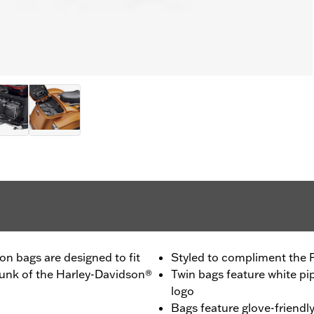
lon bags are designed to fit
Styled to compliment the
trunk of the Harley-Davidson®
Twin bags feature white pip
logo
Bags feature glove-friendl