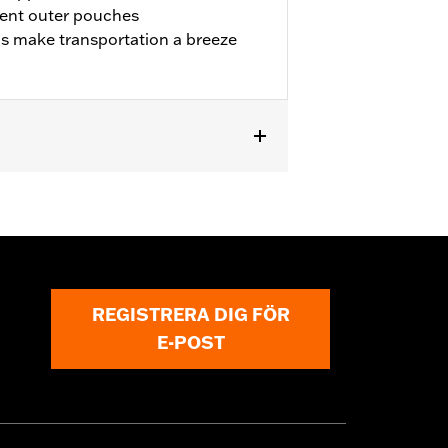
ent outer pouches
ps make transportation a breeze
REGISTRERA DIG FÖR
E-POST