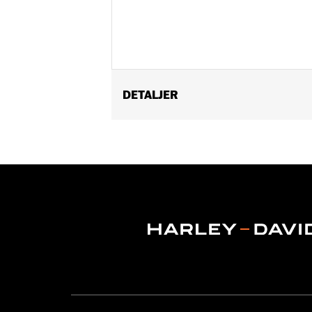
DETALJER
Fits ’09-later Trike models.
Sold In Units:
Pair
Material:
Ballistic Nylon
In the Box:
Pair of trunk bags
WARRANTY:
1 year limited warranty 