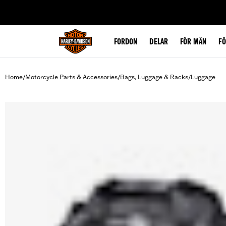
web accessibility
FORDON
DELAR
FÖR MÄN
F
Home
Motorcycle Parts & Accessories
Bags, Luggage & Racks
Luggage
/
/
/