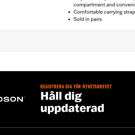
compartment and conveni
Comfortable carrying stra
Sold in pairs
– Go to
www.h-d.com/warranty
for full details
REGISTRERA DIG FÖR NYHETSBREVET
Håll dig
uppdaterad