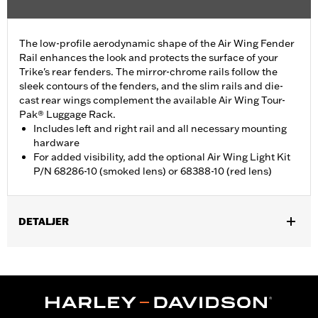
The low-profile aerodynamic shape of the Air Wing Fender
Rail enhances the look and protects the surface of your
Trike's rear fenders. The mirror-chrome rails follow the
sleek contours of the fenders, and the slim rails and die-
cast rear wings complement the available Air Wing Tour-
Pak® Luggage Rack.
Includes left and right rail and all necessary mounting
hardware
For added visibility, add the optional Air Wing Light Kit
P/N 68286-10 (smoked lens) or 68388-10 (red lens)
DETALJER
Fits ’09-later FLHTCUTG and FLHTCUTGSE, and '10-'11 FLHXXX
models. Does not fit with Trike Fender Bra P/N 57892-11.
Installation Instructions
Sold Separately:
Air Wing Light Kit P/N 68286-10 or 68388-10