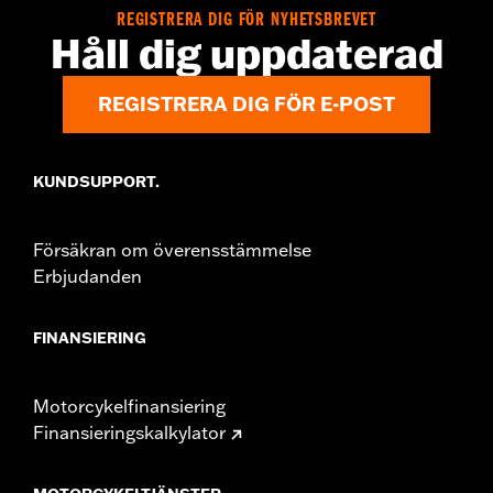
Sold In Units:
Each
REGISTRERA DIG FÖR NYHETSBREVET
In the Box:
Fender rail and all necessary installation hardware
Håll dig uppdaterad
WARRANTY:
1 year limited warranty – Go to
www.h-
d.com/warranty
for full details
REGISTRERA DIG FÖR E-POST
KUNDSUPPORT.
Försäkran om överensstämmelse
Erbjudanden
FINANSIERING
Motorcykelfinansiering
Finansieringskalkylator