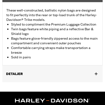
These well-constructed, ballistic nylon bags are designed
to fit perfectly into the rear or top-load trunk of the Harley-
Davidson® Trike models.
Styled to compliment the Premium Luggage Collection
Twin bags feature white piping and a reflective Bar &
Shield logo
Bags feature glove-friendly zippered access to the main
compartment and convenient outer pouches
Comfortable carrying straps make transportation a
breeze
Sold in pairs
DETALJER
Fits ’09-later Trike models.
Sold In Units:
Pair
Material:
Ballistic Nylon
In the Box:
Pair of trunk bags