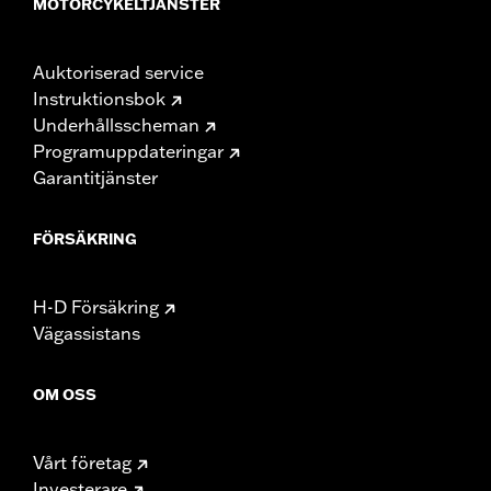
MOTORCYKELTJÄNSTER
Auktoriserad service
Instruktionsbok
Underhållsscheman
Programuppdateringar
Garantitjänster
FÖRSÄKRING
H-D Försäkring
Vägassistans
OM OSS
Vårt företag
Investerare