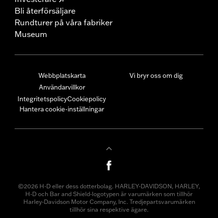
Bli återförsäljare
Rundturer på våra fabriker
Museum
Webbplatskarta
Vi bryr oss om dig
Användarvillkor
Integritetspolicy
Cookiepolicy
Hantera cookie-inställningar
©2026 H-D eller dess dotterbolag. HARLEY-DAVIDSON, HARLEY,
H-D och Bar and Shield-logotypen är varumärken som tillhör
Harley-Davidson Motor Company, Inc. Tredjepartsvarumärken
tillhör sina respektive ägare.