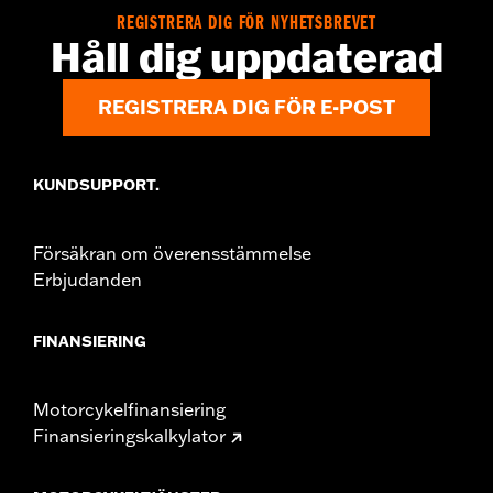
WARRANTY:
1 year limited warranty – Go to
www.h-
REGISTRERA DIG FÖR NYHETSBREVET
d.com/warranty
for full details
Håll dig uppdaterad
REGISTRERA DIG FÖR E-POST
KUNDSUPPORT.
Försäkran om överensstämmelse
Erbjudanden
FINANSIERING
Motorcykelfinansiering
Finansieringskalkylator