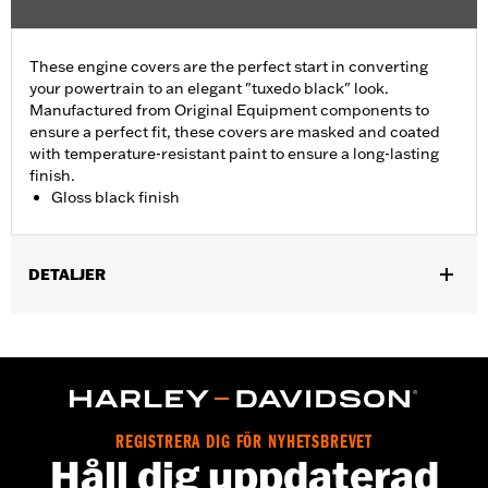
These engine covers are the perfect start in converting
your powertrain to an elegant "tuxedo black" look.
Manufactured from Original Equipment components to
ensure a perfect fit, these covers are masked and coated
with temperature-resistant paint to ensure a long-lasting
finish.
Gloss black finish
DETALJER
Fits ’06-'17 Dyna, '07-'18 Softail (except FLSB) and ’07-'15 Touring
and Trike (except FLHTCUL and FLHTKL and ’07-'15 Touring
and Trike models equipped with Narrow-Profile Outer Primary
Cover P/N 25700385 or 25700438).
Sold In Units:
Each
In the Box:
Derby cover only
REGISTRERA DIG FÖR NYHETSBREVET
Håll dig uppdaterad
WARRANTY:
,,,,,,,,,,,,,,,,,,,,,,,,,,,,,,,,,,,,,,,,,,,,,,,,,,,,,,,,,,,,,,,,,,