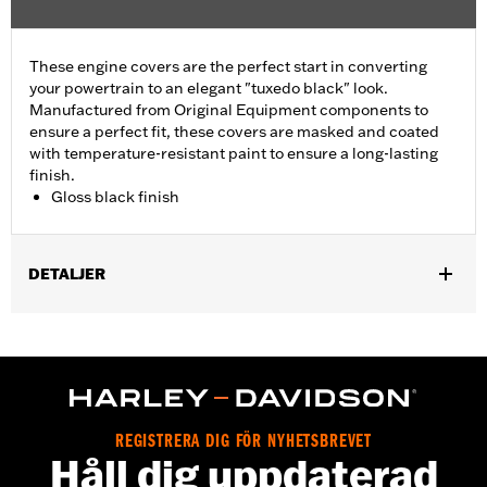
These engine covers are the perfect start in converting
your powertrain to an elegant "tuxedo black" look.
Manufactured from Original Equipment components to
ensure a perfect fit, these covers are masked and coated
with temperature-resistant paint to ensure a long-lasting
finish.
Gloss black finish
DETALJER
Fits ’06-'17 Dyna, '07-'18 Softail (except FLSB) and ’07-'15 Touring
and Trike (except FLHTCUL and FLHTKL and ’07-'15 Touring
and Trike models equipped with Narrow-Profile Outer Primary
Cover P/N 25700385 or 25700438).
Sold In Units:
Each
In the Box:
Derby cover only
REGISTRERA DIG FÖR NYHETSBREVET
Håll dig uppdaterad
WARRANTY:
,,,,,,,,,,,,,,,,,,,,,,,,,,,,,,,,,,,,,,,,,,,,,,,,,,,,,,,,,,,,,,,,,,