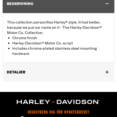
BESKRIVNING
This collection personifies Harley® style. It had better,
because we put our name on it - The Harley-Davidson®
Motor Co. Collection.
Chrome finish
Harley-Davidson® Motor Co. script
Includes chrome-plated stainless steel mounting
hardware
DETALJER
Fits '99-'17 Twin Cam-equipped models.
Installation Instructions
Collection:
Harley-Davidson Motor Co.
Sold In Units:
Each
In the Box:
Chrome-plated stainless steel mounting hardware
REGISTRERA DIG FÖR NYHETSBREVET
WARRANTY:
1 year limited warranty – Go to
www.h-