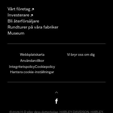
Vårt företag
Investerare
Bli återförsäljare
Rundturer på våra fabriker
Museum
Webbplatskarta
Vi bryr oss om dig
Användarvillkor
Integritetspolicy
Cookiepolicy
Hantera cookie-inställningar
©2026 H-D eller dess dotterbolag. HARLEY-DAVIDSON, HARLEY,