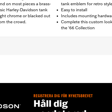
nd on most pieces a brass-
tank emblem for retro styl
ssic Harley-Davidson tank
Easy to install
ight chrome or blacked out
Includes mounting hardwa
from the crowd.
Complete this custom look
the ‘66 Collection
ail® models. Also fits ’18 Softail models equipped with Narro
941, 25701039, 25701040 and 25701043.
 installation instructions
,,,,,,,,,,,,,,,,
REGISTRERA DIG FÖR NYHETSBREVET
e covers may require purchase of new gaskets. See dealer f
Håll dig