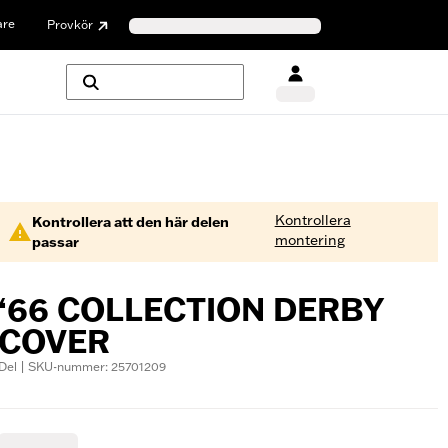
are
Provkör
Kontrollera
Kontrollera att den här delen
montering
passar
‘66 COLLECTION DERBY
COVER
Del | SKU-nummer: 25701209