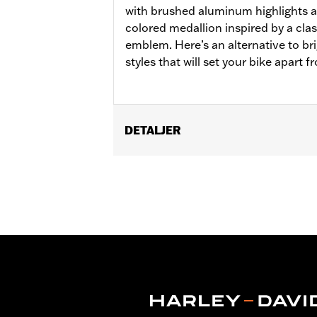
with brushed aluminum highlights a
colored medallion inspired by a cla
emblem. Here’s an alternative to br
styles that will set your bike apart 
DETALJER
Fits ’18-later FLSB and ’19-later Soft
25701077, 25700913, 25700937, 25700
Installation Instructions
Collection:
'66 Collection
Sold In Units:
Each
In the Box:
Derby Cover, hardware and
WARRANTY:
,,,,,,,,,,,,,,,,,,,,,,,,,,,,,,,,,,,,,,,,,,,,,,
NOTES:
Removing and installing engin