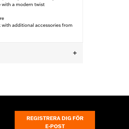
e with a modern twist
re
 with additional accessories from
w-Profile Primary Cover P/N's
or information.
REGISTRERA DIG FÖR
E-POST