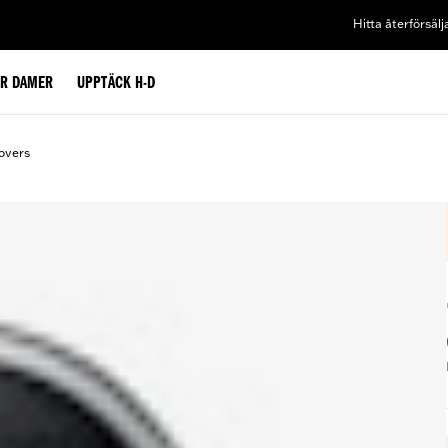
Hitta återförsälj
ÖR DAMER
UPPTÄCK H-D
overs