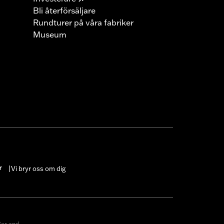
Bli återförsäljare
Rundturer på våra fabriker
Museum
r
Vi bryr oss om dig
|
ar and