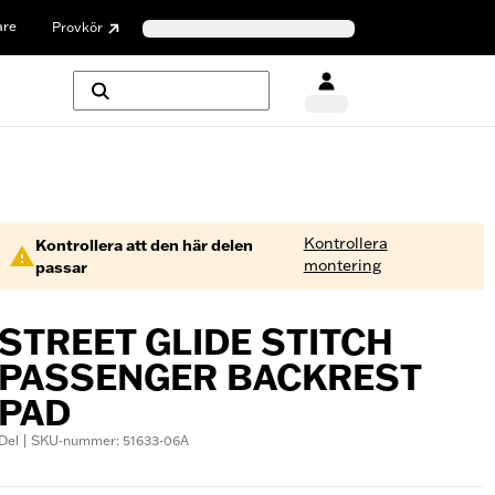
are
Provkör
Kontrollera
Kontrollera att den här delen
montering
passar
STREET GLIDE STITCH
PASSENGER BACKREST
PAD
Del | SKU-nummer: 51633-06A