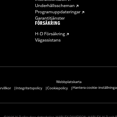
Underhållsscheman
Programuppdateringar
Garantitjänster
FÖRSÄKRING
H-D Försäkring
Vägassistans
Webbplatskarta
Hantera cookie-inställninga
villkor
Integritetspolicy
Cookiepolicy
|
|
|
©2026 H-D eller dess dotterbolag. HARLEY-DAVIDSON, HARLEY, H-D och B