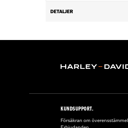
DETALJER
Fits Standard-Height H-D® Detachabl
97B, Tall H-D® Detachables™ Passeng
52300257 or 52300258 and Quick Relea
with Short or Standard Height HoldFast
later FLHXU, FLTRXRRSE and '26-la
Installation Instructions
Rider Position:
Passenger
Height:
8 Inches
Sold In Units:
Each
Material Height UOM:
Inches
Material:
Vinyl
Width:
12 Inches
In the Box:
Backrest pad, mounting b
KUNDSUPPORT.
Material Width UOM:
Inches
Försäkran om överensstämmel
WARRANTY:
1 year limited warranty 
Erbjudanden