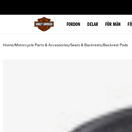
web accessibility
FORDON
DELAR
FÖR MÄN
F
Home
Motorcycle Parts & Accessories
Seats & Backrests
Backrest Pads
/
/
/