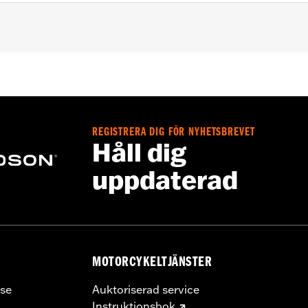
es™ Passenger Sissy Bar Uprights P/N 52300324, 52627-0
er Sissy Bar Upright P/N 52723-06A, Premium H-D® Detach
se Sissy Bar Upright 52300415 and 52300324A. Also fits '1
 Sissy Bar Uprights. Pad height 8.0" width 12.0". Does not fi
ter FLHXL, FLHXLSE and FLTRXL models.
REGISTRERA DIG FÖR NYHETSBREVET
Håll dig
uppdaterad
racket, spacers, and screws
MOTORCYKELTJÄNSTER
se
Auktoriserad service
– Go to
www.h-d.com/warranty
for full details
Instruktionsbok