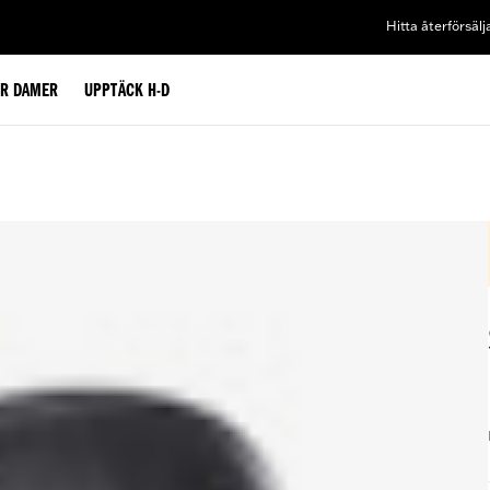
Hitta återförsälj
ÖR DAMER
UPPTÄCK H-D