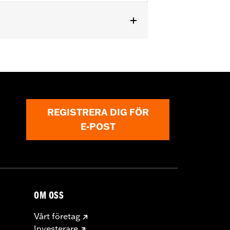
9A, 54247-09A, 52933-97C or 52805-
ables™ Sissy Bar Upright P/N
8-later Softail® models equipped
t '21-later FLH, '23-later FLHFB, '25-
REGISTRERA DIG FÖR
E-POST
OM OSS
Vårt företag
Investerare