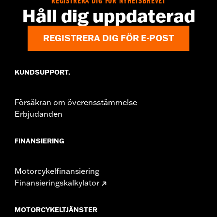
REGISTRERA DIG FÖR NYHETSBREVET
WARRANTY:
,,,,,,,,,,,,,,,,,,,,,,,,,,,,,,,,,,,,,,,,,,,,,,,,,,,,,,,,,,,,,,,,,,,,
Håll dig uppdaterad
NOTES:
Removing and installing engine covers may require
purchase of new gaskets. See dealer for information.
REGISTRERA DIG FÖR E-POST
KUNDSUPPORT.
Försäkran om överensstämmelse
Erbjudanden
FINANSIERING
Motorcykelfinansiering
Finansieringskalkylator
MOTORCYKELTJÄNSTER