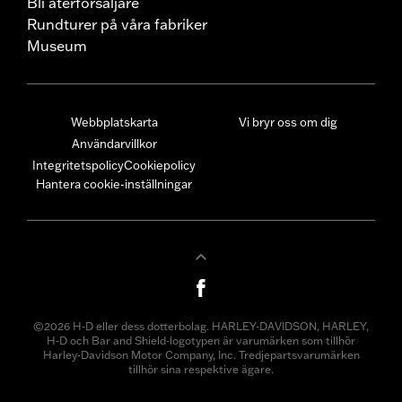
Bli återförsäljare
Rundturer på våra fabriker
Museum
Webbplatskarta
Vi bryr oss om dig
Användarvillkor
Integritetspolicy
Cookiepolicy
Hantera cookie-inställningar
©2026 H-D eller dess dotterbolag. HARLEY-DAVIDSON, HARLEY,
H-D och Bar and Shield-logotypen är varumärken som tillhör
Harley-Davidson Motor Company, Inc. Tredjepartsvarumärken
tillhör sina respektive ägare.