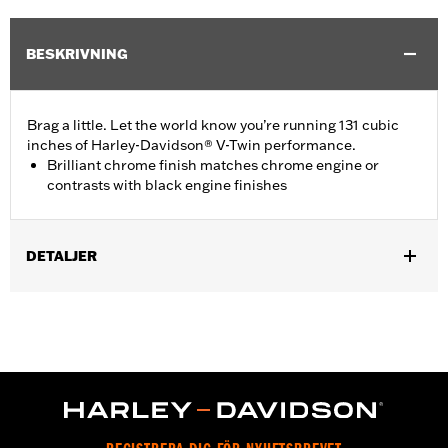
BESKRIVNING
Brag a little. Let the world know you’re running 131 cubic
inches of Harley-Davidson® V-Twin performance.
Brilliant chrome finish matches chrome engine or
contrasts with black engine finishes
DETALJER
Fits ’16-later Touring (except '25-later FLTRXRRSE) and Trike
and ’15-later FLHTCUL and FLHTKL models. Also fits ’07-later
Touring and Trike models equipped with Narrow-Profile Outer
Primary Cover P/N 25700385 or 25700438.
Installation Instructions
Sold In Units:
Each
In the Box:
Derby Cover and installation instructions