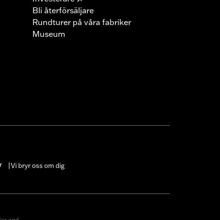
Bli återförsäljare
Rundturer på våra fabriker
Museum
r
Vi bryr oss om dig
|
ar and