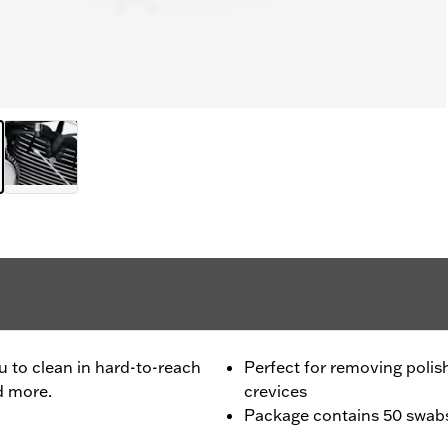
ou to clean in hard-to-reach
Perfect for removing polis
d more.
crevices
Package contains 50 swab