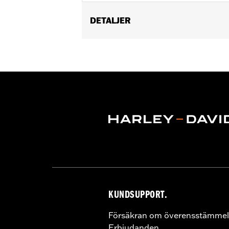
DETALJER
Universal Fitment.
Recommended Usage:
Hard-to-reac
Sold In Units:
Each
In the Box:
50 swabs
KUNDSUPPORT.
Försäkran om överensstämmel
Erbjudanden