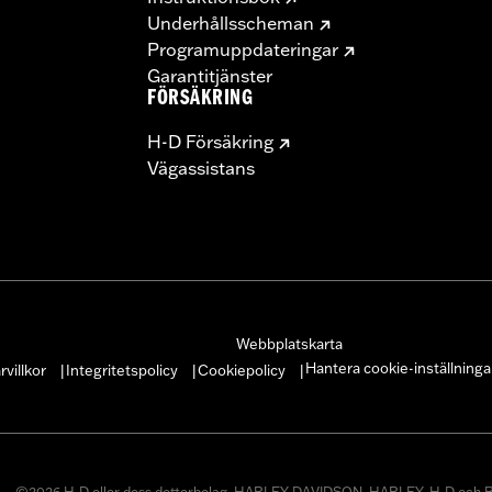
Underhållsscheman
Programuppdateringar
Garantitjänster
FÖRSÄKRING
H-D Försäkring
Vägassistans
Webbplatskarta
Hantera cookie-inställninga
villkor
Integritetspolicy
Cookiepolicy
|
|
|
©2026 H-D eller dess dotterbolag. HARLEY-DAVIDSON, HARLEY, H-D och B