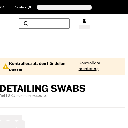
are
Provkör
Kontrollera
Kontrollera att den här delen
montering
passar
DETAILING SWABS
Del | SKU-nummer: 93600107