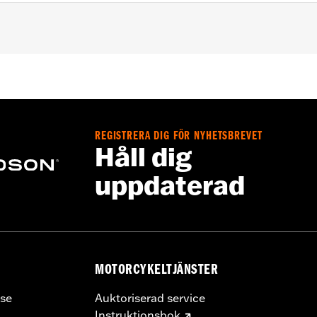
h areas near engine, pipes and more
REGISTRERA DIG FÖR NYHETSBREVET
Håll dig
uppdaterad
MOTORCYKELTJÄNSTER
se
Auktoriserad service
Instruktionsbok