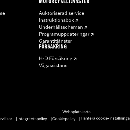
MOTORCYKELTJÄNSTER
se
Auktoriserad service
Instruktionsbok
Underhållsscheman
Programuppdateringar
Garantitjänster
FÖRSÄKRING
H-D Försäkring
Vägassistans
Webbplatskarta
Hantera cookie-inställninga
villkor
Integritetspolicy
Cookiepolicy
|
|
|