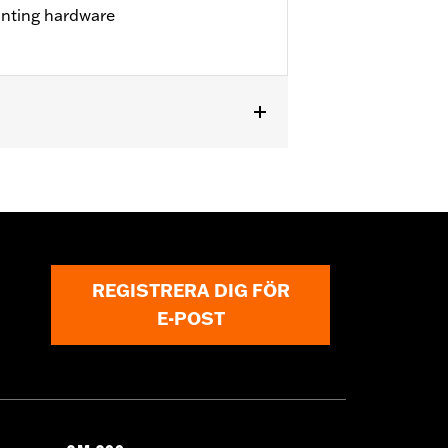
unting hardware
REGISTRERA DIG FÖR
E-POST