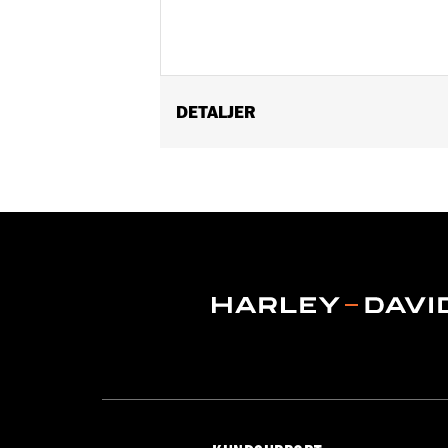
DETALJER
Fits '09-'11 FXCW and FXCWC, '13-la
Installation Instructions
Position On Bike:
Rear
Sold In Units:
Pair
Material:
Billet
In the Box:
Includes pair of rear axl
WARRANTY:
1 year limited warranty 