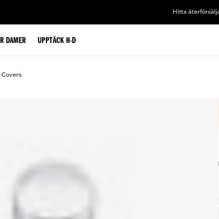
Hitta återförsälj
ÖR DAMER
UPPTÄCK H-D
t Covers