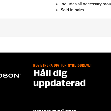
Includes all necessary mo
Sold in pairs
ter FXSB and FXSBSE, and '16-later FXSE models.
REGISTRERA DIG FÖR NYHETSBREVET
e nut covers and all necessary mounting hardware
Håll dig
– Go to
www.h-d.com/warranty
for full details
uppdaterad