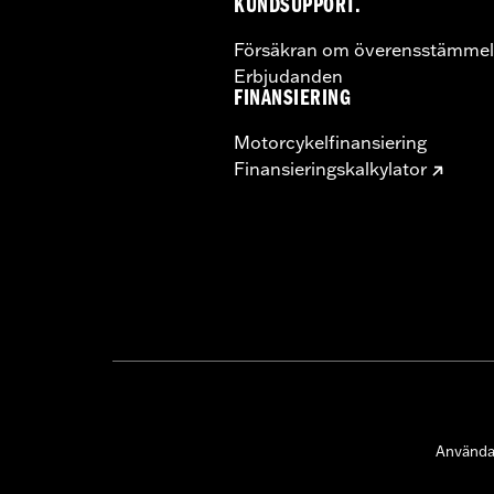
KUNDSUPPORT.
Försäkran om överensstämmel
Erbjudanden
FINANSIERING
Motorcykelfinansiering
Finansieringskalkylator
Användar