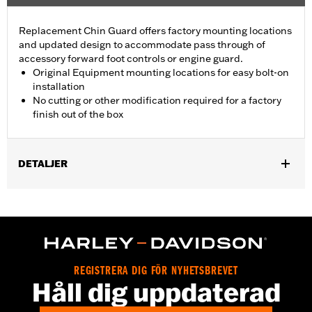
Replacement Chin Guard offers factory mounting locations
and updated design to accommodate pass through of
accessory forward foot controls or engine guard.
Original Equipment mounting locations for easy bolt-on
installation
No cutting or other modification required for a factory
finish out of the box
DETALJER
Fits '22-later RH975 and '23-later RH975S models.
Installation Instructions
Sold In Units:
Each
In the Box:
Left and right chin guards and installation
instructions
REGISTRERA DIG FÖR NYHETSBREVET
Håll dig uppdaterad