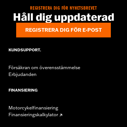
d.com/warranty
for full details
REGISTRERA DIG FÖR NYHETSBREVET
Technology:
Coolcore
Håll dig uppdaterad
Shop To Be:
Cool
Material:
Polyester
REGISTRERA DIG FÖR E-POST
KUNDSUPPORT.
Försäkran om överensstämmelse
Erbjudanden
FINANSIERING
Motorcykelfinansiering
Finansieringskalkylator