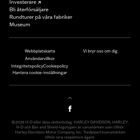
Investerare
Bli återförsäljare
Rundturer på våra fabriker
Museum
Webbplatskarta
Vi bryr oss om dig
Användarvillkor
Integritetspolicy
Cookiepolicy
Hantera cookie-inställningar
©2026 H-D eller dess dotterbolag. HARLEY-DAVIDSON, HARLEY,
H-D och Bar and Shield-logotypen är varumärken som tillhör
Harley-Davidson Motor Company, Inc. Tredjepartsvarumärken
tillhör sina respektive ägare.