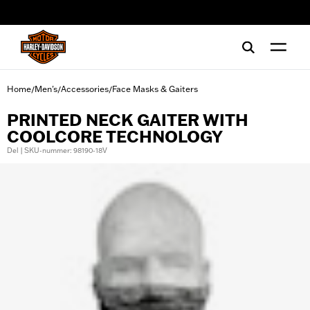
web accessibility
Home
Men's
Accessories
Face Masks & Gaiters
/
/
/
PRINTED NECK GAITER WITH
COOLCORE TECHNOLOGY
Del | SKU-nummer: 98190-18V