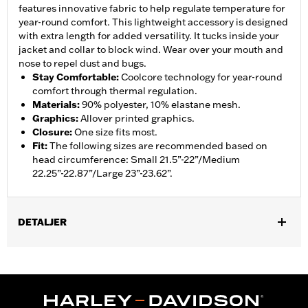
features innovative fabric to help regulate temperature for
year-round comfort. This lightweight accessory is designed
with extra length for added versatility. It tucks inside your
jacket and collar to block wind. Wear over your mouth and
nose to repel dust and bugs.
Stay Comfortable
:
Coolcore technology for year-round
comfort through thermal regulation.
Materials
:
90% polyester, 10% elastane mesh.
Graphics
:
Allover printed graphics.
Closure
:
One size fits most.
Fit
:
The following sizes are recommended based on
head circumference: Small 21.5”-22”/Medium
22.25”-22.87”/Large 23”-23.62”.
DETALJER
Gender:
Unisex
Collection:
Genuine Motorclothes
Functional Features:
Coolcore
WARRANTY:
90 day limited warranty – Go to
www.h-