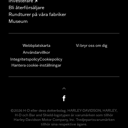
Investerare
Bli återförsäljare
Rundturer på våra fabriker
Museum
Webbplatskarta
Vi bryr oss om dig
Användarvillkor
Integritetspolicy
Cookiepolicy
Hantera cookie-inställningar
©2026 H-D eller dess dotterbolag. HARLEY-DAVIDSON, HARLEY,
H-D och Bar and Shield-logotypen är varumärken som tillhör
Harley-Davidson Motor Company, Inc. Tredjepartsvarumärken
tillhör sina respektive ägare.