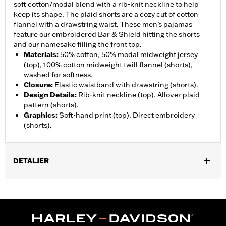
soft cotton/modal blend with a rib-knit neckline to help
keep its shape. The plaid shorts are a cozy cut of cotton
flannel with a drawstring waist. These men’s pajamas
feature our embroidered Bar & Shield hitting the shorts
and our namesake filling the front top.
Materials
:
50% cotton, 50% modal midweight jersey
(top), 100% cotton midweight twill flannel (shorts),
washed for softness.
Closure
:
Elastic waistband with drawstring (shorts).
Design Details
:
Rib-knit neckline (top). Allover plaid
pattern (shorts).
Graphics
:
Soft-hand print (top). Direct embroidery
(shorts).
DETALJER
Gender:
Men
WARRANTY:
2 year limited warranty – Go to
www.h-
d.com/warranty
for full details
Origin:
Imported