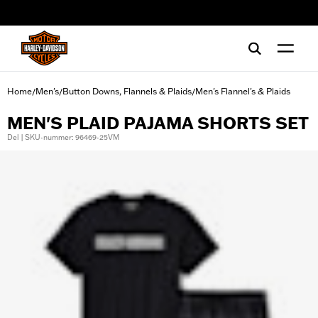
web accessibility
Home
Men's
Button Downs, Flannels & Plaids
Men's Flannel's & Plaids
/
/
/
MEN'S PLAID PAJAMA SHORTS SET
Del | SKU-nummer: 96469-25VM