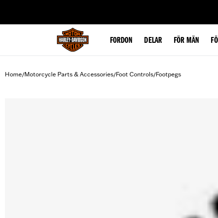
web accessibility
FORDON
DELAR
FÖR MÄN
F
Home
Motorcycle Parts & Accessories
Foot Controls
Footpegs
/
/
/