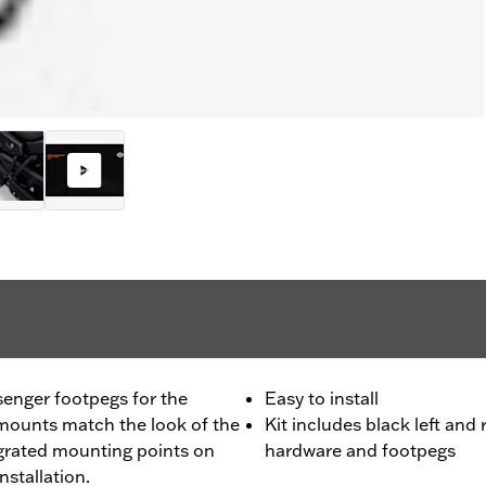
senger footpegs for the
Easy to install
mounts match the look of the
Kit includes black left and
egrated mounting points on
hardware and footpegs
nstallation.