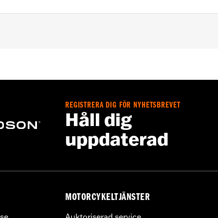
975S models.
pports, mounting hardware, footpegs and installation instru
REGISTRERA DIG FÖR NYHETSBREVET
Håll dig
uppdaterad
MOTORCYKELTJÄNSTER
se
Auktoriserad service