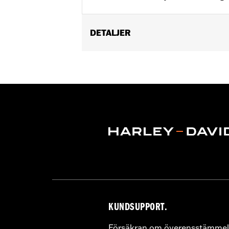
DETALJER
Fits '22-later RH975 and '23-later RH
Installation Instructions
Sold In Units:
Pair
In the Box:
Left and right footpeg su
KUNDSUPPORT.
Försäkran om överensstämmel