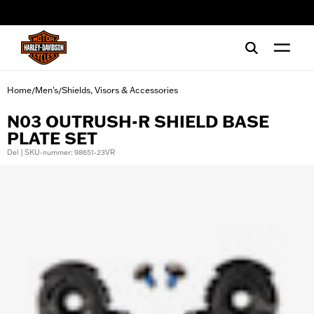
web accessibility
Home
Men's
Shields, Visors & Accessories
/
/
N03 OUTRUSH-R SHIELD BASE
PLATE SET
Del | SKU-nummer: 98651-23VR