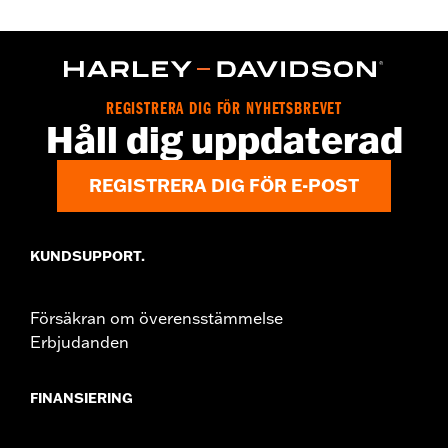
Go to
www.h-d.com/warranty
for full details
Origin:
Imported
Dimension Description:
SHAFT HEIGHT: 6" / HEEL HEIGHT:
1.5"
REGISTRERA DIG FÖR NYHETSBREVET
Håll dig uppdaterad
REGISTRERA DIG FÖR E-POST
KUNDSUPPORT.
Försäkran om överensstämmelse
Erbjudanden
FINANSIERING