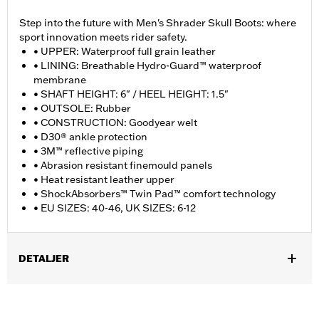
Step into the future with Men's Shrader Skull Boots: where
sport innovation meets rider safety.
• UPPER: Waterproof full grain leather
• LINING: Breathable Hydro-Guard™ waterproof
membrane
• SHAFT HEIGHT: 6" / HEEL HEIGHT: 1.5"
• OUTSOLE: Rubber
• CONSTRUCTION: Goodyear welt
• D30® ankle protection
• 3M™ reflective piping
• Abrasion resistant finemould panels
• Heat resistant leather upper
• ShockAbsorbers™ Twin Pad™ comfort technology
• EU SIZES: 40-46, UK SIZES: 6-12
DETALJER
Gender:
Men
WARRANTY:
Wolverine Worldwide Manufacturer Warranty �