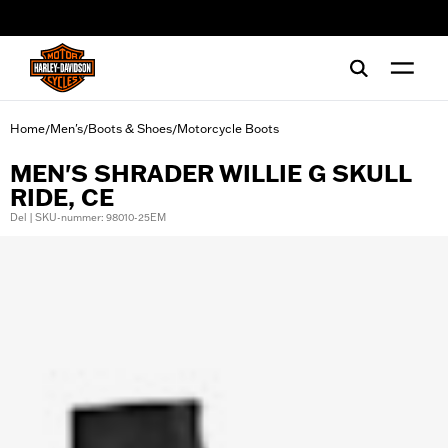
web accessibility
Home
Men's
Boots & Shoes
Motorcycle Boots
/
/
/
MEN'S SHRADER WILLIE G SKULL
RIDE, CE
Del | SKU-nummer: 98010-25EM