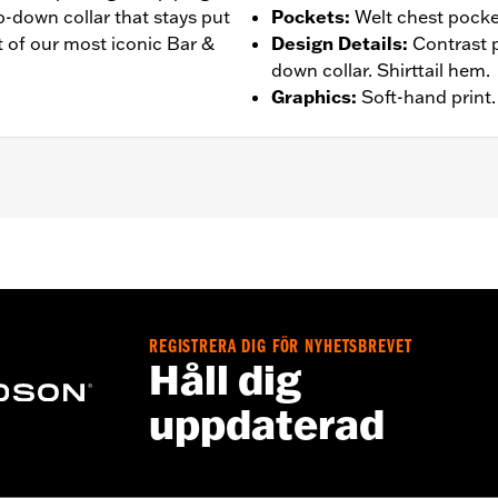
p-down collar that stays put
Pockets
:
Welt chest pocke
it of our most iconic Bar &
Design Details
:
Contrast 
down collar. Shirttail hem.
Graphics
:
Soft-hand print.
ockets
– Go to
www.h-d.com/warranty
for full details
REGISTRERA DIG FÖR NYHETSBREVET
Håll dig
uppdaterad