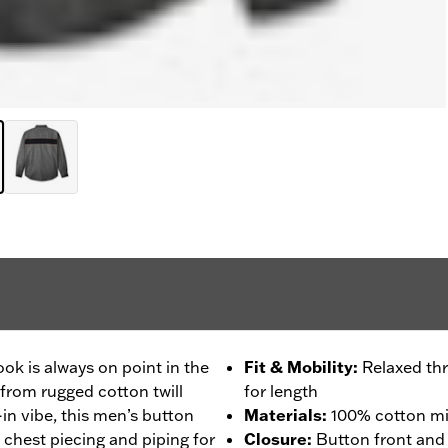
k is always on point in the
Fit & Mobility
:
Relaxed thr
from rugged cotton twill
for length
in vibe, this men’s button
Materials
:
100% cotton mid
s chest piecing and piping for
Closure
:
Button front and 