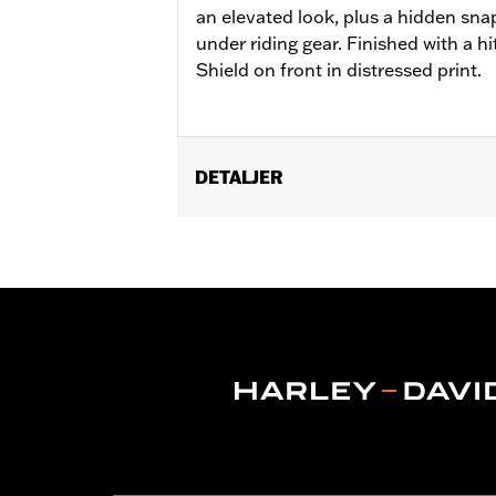
an elevated look, plus a hidden sna
under riding gear. Finished with a h
Shield on front in distressed print.
DETALJER
Gender:
Men
Functional Features:
Button Front
,
P
WARRANTY:
2 year limited warranty 
Origin:
Imported