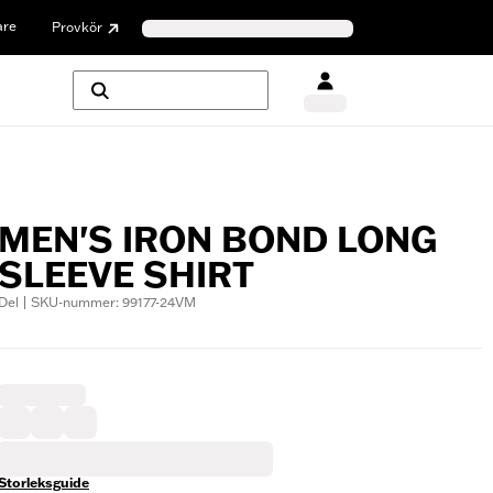
are
Provkör
MEN'S IRON BOND LONG
SLEEVE SHIRT
Del | SKU-nummer: 99177-24VM
Storleksguide