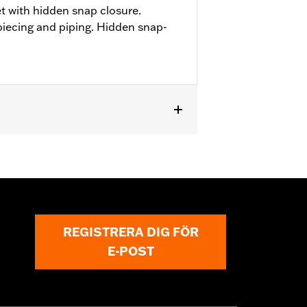
t with hidden snap closure.
piecing and piping. Hidden snap-
REGISTRERA DIG FÖR
E-POST