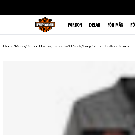
web accessibility
FORDON
DELAR
FÖR MÄN
F
Home
Men's
Button Downs, Flannels & Plaids
Long Sleeve Button Downs
/
/
/