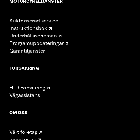
MOTORCYKELTJÄNSTER
Auktoriserad service
Instruktionsbok
Underhållsscheman
Programuppdateringar
Garantitjänster
FÖRSÄKRING
H-D Försäkring
Vägassistans
OM OSS
Vårt företag
Investerare