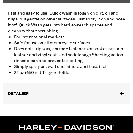
Fast and easy to use, Quick Wash is tough on dirt, oil and
bugs, but gentle on other surfaces. Just spray it on and hose
it off. Quick Wash gets into hard-to-reach spaces and
cleans without scrubbing.
For International markets
Safe for use on all motorcycle surfaces
Does not strip wax, corrode fasteners or spokes or stain
leather and vinyl seats and saddlebags Sheeting action
rinses clean and prevents spotting
Simply spray on, wait one minute and hose it off
22 oz (650 ml) Trigger Bottle
DETALJER
Universal
Installation Instructions
Sold In Units:
Each
In the Box:
22-fl oz (650 ml) Bottle