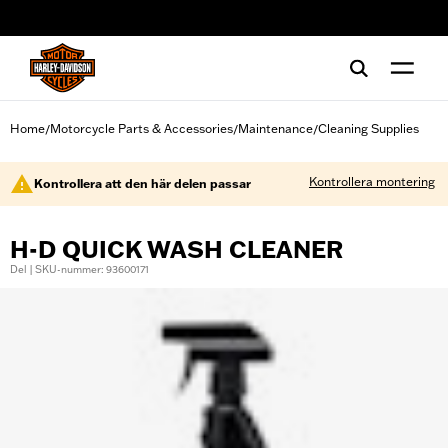
web accessibility
Home
Motorcycle Parts & Accessories
Maintenance
Cleaning Supplies
/
/
/
Kontrollera montering
Kontrollera att den här delen passar
H-D QUICK WASH CLEANER
Del | SKU-nummer: 93600171