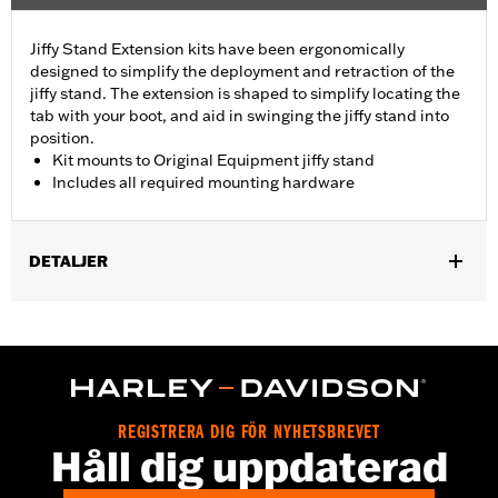
Jiffy Stand Extension kits have been ergonomically
designed to simplify the deployment and retraction of the
jiffy stand. The extension is shaped to simplify locating the
tab with your boot, and aid in swinging the jiffy stand into
position.
Kit mounts to Original Equipment jiffy stand
Includes all required mounting hardware
DETALJER
Fits '93-'17 Dyna® models (except FXDFSE, FXDS-CONV,
FXDSE, FXDWG2, FXDWG3, FXDX, FXDXT, '99-'00 FXR and '01-
'04 FXDL).
Installation Instructions
Sold In Units:
Each
REGISTRERA DIG FÖR NYHETSBREVET
In the Box:
Jiffy stand and all necessary installation hardware
Håll dig uppdaterad
WARRANTY:
1 year limited warranty – Go to
www.h-
d.com/warranty
for full details