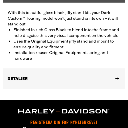
With this beautiful gloss black jiffy stand kit, your Dark
Custom™ Touring model won't just stand on its own – it will
stand out.
Finished in rich Gloss Black to blend into the frame and
help disguise this very visual component on the vehicle
Uses the Original Equipment jiffy stand and mount to
ensure quality and fitment
Installation reuses Original Equipment spring and
hardware
DETALJER
Fits '07-later Touring models (except FLHTCUL, FLHTKL, FLHT
and '25-later FLTRXRRSE).
Installation Instructions
Sold In Units:
Each
In the Box:
Jiffy stand, jiffy stand bracket, hardware, rubber
REGISTRERA DIG FÖR NYHETSBREVET
bumper and installation instructions