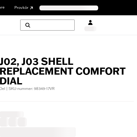
are
Provkör
J02, J03 SHELL
REPLACEMENT COMFORT
DIAL
Del | SKU-nummer: 98349-17VR