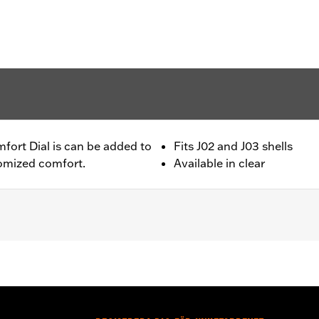
fort Dial is can be added to
Fits J02 and J03 shells
tomized comfort.
Available in clear
– Go to
www.h-d.com/warranty
for full details