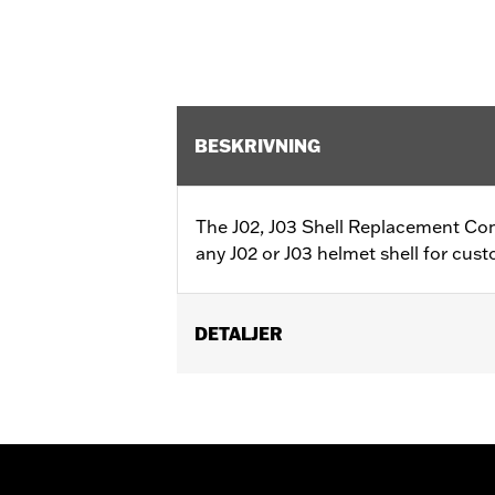
BESKRIVNING
The J02, J03 Shell Replacement Com
any J02 or J03 helmet shell for cus
DETALJER
Gender:
Unisex
Collection:
Genuine Motorclothes
WARRANTY:
90 day limited warranty 