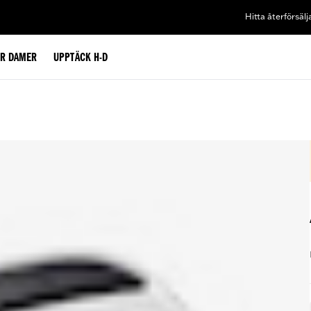
Hitta återförsälj
ÖR DAMER
UPPTÄCK H-D