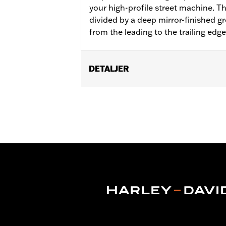
your high-profile street machine. Th
divided by a deep mirror-finished g
from the leading to the trailing edge
DETALJER
Fits ’12-’16 FLD, ’86-’17 FL Softail an
Installation Instructions
Collection:
Airflow
Sold In Units:
Each
In the Box:
Brake pedal pad only
WARRANTY:
1 year limited warranty 