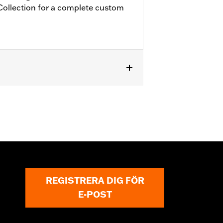
ollection for a complete custom
odels.
REGISTRERA DIG FÖR
E-POST