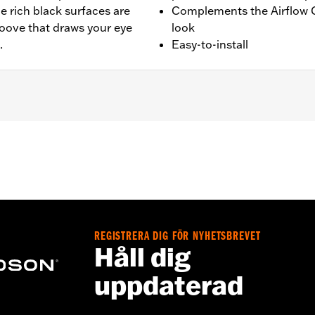
e rich black surfaces are
Complements the Airflow C
roove that draws your eye
look
.
Easy-to-install
d ’80-later Touring (except '25-later FLTRXRRSE) and Trike m
– Go to
www.h-d.com/warranty
for full details
REGISTRERA DIG FÖR NYHETSBREVET
Håll dig
uppdaterad