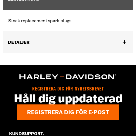
Stock replacement spark plugs.
DETALJER
Fits '21-later Revolution Max engine-equipped models.
Sold In Units:
Each
REGISTRERA DIG FÖR NYHETSBREVET
Håll dig uppdaterad
REGISTRERA DIG FÖR E-POST
KUNDSUPPORT.