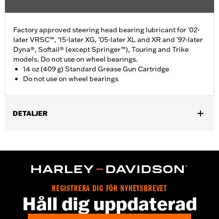
Factory approved steering head bearing lubricant for '02-
later VRSC™, '15-later XG, '05-later XL and XR and '97-later
Dyna®, Softail® (except Springer™), Touring and Trike
models. Do not use on wheel bearings.
14 oz (409 g) Standard Grease Gun Cartridge
Do not use on wheel bearings
DETALJER
Factory approved steering head bearing lubricant for '02-later
VRSC™, '15-'21 XG, '05-'22 XL and XR and '97-later Dyna®,
Softail® (except Springer™), Touring (except '25-later
FLTRXRRSE) and Trike models. Do not use on wheel bearings.
Sold In Units:
Each
In the Box:
1 cartridge
REGISTRERA DIG FÖR NYHETSBREVET
Håll dig uppdaterad
Volume:
14 Ounce