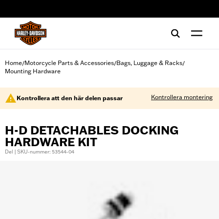
web accessibility
Home
Motorcycle Parts & Accessories
Bags, Luggage & Racks
/
/
/
Mounting Hardware
Kontrollera montering
Kontrollera att den här delen passar
H-D DETACHABLES DOCKING
HARDWARE KIT
Del | SKU-nummer: 53544-04