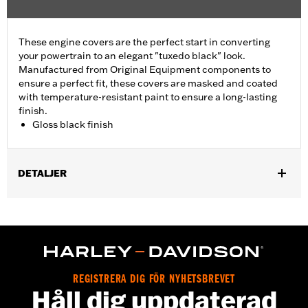
These engine covers are the perfect start in converting
your powertrain to an elegant "tuxedo black" look.
Manufactured from Original Equipment components to
ensure a perfect fit, these covers are masked and coated
with temperature-resistant paint to ensure a long-lasting
finish.
Gloss black finish
DETALJER
Fits ’06-'17 Dyna, '07-'18 Softail (except FLSB) and ’07-'15 Touring
and Trike (except FLHTCUL and FLHTKL and ’07-'15 Touring
and Trike models equipped with Narrow-Profile Outer Primary
Cover P/N 25700385 or 25700438).
Sold In Units:
Each
In the Box:
Derby cover only
REGISTRERA DIG FÖR NYHETSBREVET
Håll dig uppdaterad
WARRANTY:
,,,,,,,,,,,,,,,,,,,,,,,,,,,,,,,,,,,,,,,,,,,,,,,,,,,,,,,,,,,,,,,,,,