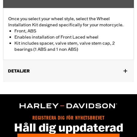
Once you select your wheel style, select the Wheel
Installation Kit designed specifically for your motorcycle.
Front, ABS
Enables installation of Front Laced wheel
Kit includes spacer, valve stem, valve stem cap, 2
bearings (1 ABS and 1 non ABS)
DETALJER
Fits '21-later RA1250, RA1250S, '24-later RA1250SE, '25-later
RA1250ST and '26-later RA1250L models.
Position On Bike:
Front
Sold In Units:
Each
In the Box:
Spacer, valve stem, valve stem cap, 2 bearings (1
REGISTRERA DIG FÖR NYHETSBREVET
ABS and 1 non ABS)
Håll dig uppdaterad
WARRANTY:
1 year limited warranty – Go to
www.h-
d.com/warranty
for full details