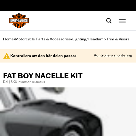
web accessibility
Home
Motorcycle Parts & Accessories
Lighting
Headlamp Trim & Visors
/
/
/
Kontrollera montering
Kontrollera att den här delen passar
FAT BOY NACELLE KIT
Del | SKU-nummer: 61300811