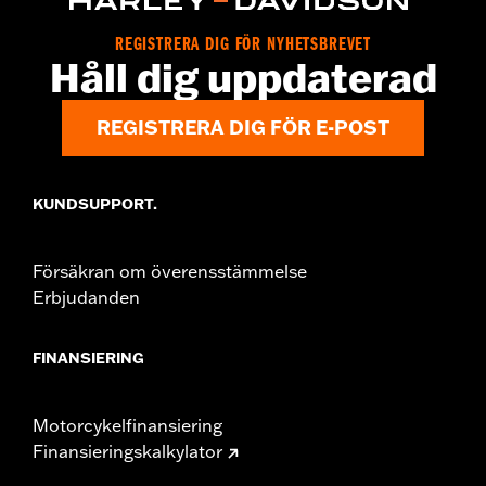
Sold In Units:
Each
In the Box:
Nacelle panels, adhesive trim, screws
REGISTRERA DIG FÖR NYHETSBREVET
WARRANTY:
1 year limited warranty – Go to
www.h-
Håll dig uppdaterad
d.com/warranty
for full details
REGISTRERA DIG FÖR E-POST
KUNDSUPPORT.
Försäkran om överensstämmelse
Erbjudanden
FINANSIERING
Motorcykelfinansiering
Finansieringskalkylator