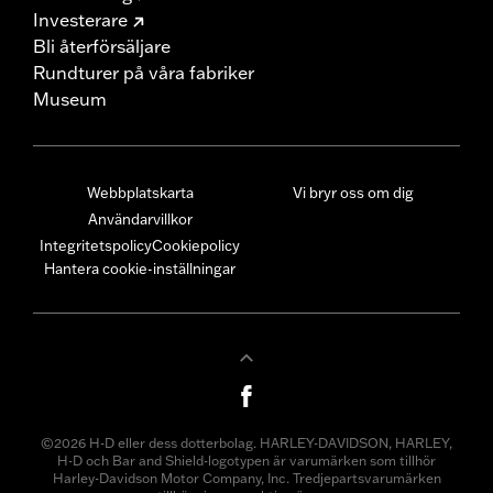
Investerare
Bli återförsäljare
Rundturer på våra fabriker
Museum
Webbplatskarta
Vi bryr oss om dig
Användarvillkor
Integritetspolicy
Cookiepolicy
Hantera cookie-inställningar
©2026 H-D eller dess dotterbolag. HARLEY-DAVIDSON, HARLEY,
H-D och Bar and Shield-logotypen är varumärken som tillhör
Harley-Davidson Motor Company, Inc. Tredjepartsvarumärken