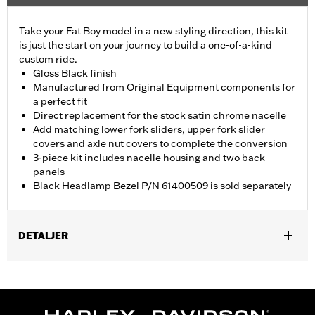
Take your Fat Boy model in a new styling direction, this kit
is just the start on your journey to build a one-of-a-kind
custom ride.
Gloss Black finish
Manufactured from Original Equipment components for
a perfect fit
Direct replacement for the stock satin chrome nacelle
Add matching lower fork sliders, upper fork slider
covers and axle nut covers to complete the conversion
3-piece kit includes nacelle housing and two back
panels
Black Headlamp Bezel P/N 61400509 is sold separately
DETALJER
Fits '18-later FLFB, FLFBS and '25-later FLSTFI models.
Installation Instructions
Sold Separately:
Black Headlamp Bezel P/N 61400509