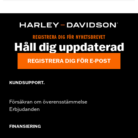
Gender:
Unisex
WARRANTY:
2 year limited warranty – Go to
www.h-
d.com/warranty
for full details
Origin:
Imported
REGISTRERA DIG FÖR NYHETSBREVET
Håll dig uppdaterad
REGISTRERA DIG FÖR E-POST
KUNDSUPPORT.
Försäkran om överensstämmelse
Erbjudanden
FINANSIERING