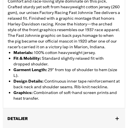
Comfort and race-loving style dominate on this pick.
Crafted sturdy yet soft from heavyweight cotton jersey (260
gsm), our unisex Factory Racing Fast Johnnie Tee delivers a
relaxed fit. Finished with a graphic montage that honors
Harley-Davidson racing. Know the history—the arched
style of the front graphics resembles our 1937 race apparel.
The Fast Johnnie graphic on back pays homage to when
the pig became our official mascot in 1920 after one of our
racer’s carried it on a victory lap in Marion, Indiana.
Materials
:
100% cotton heavyweight jersey.
Fit & Mobility
:
Standard slightly relaxed fit with
dropped shoulder.
Garment Length
:
29" from top of shoulder to hem (size
L).
Design Details
:
Continuous inner tape reinforcement at
back neck and shoulder seams. Rib-knit neckline.
Graphics
:
Combination of soft-hand screen prints and
heat transfer.
DETALJER