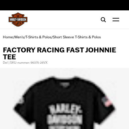
web accessibility
Home
Men's
T-Shirts & Polos
Short Sleeve T-Shirts & Polos
/
/
/
FACTORY RACING FAST JOHNNIE
TEE
Del | SKU-nummer: 96375-26VX