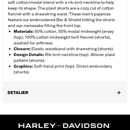
soft cotton/modal blend with a rib-knit neckline to help
keep its shape. The plaid shorts are a cozy cut of cotton
flannel with a drawstring waist. These men’s pajamas
feature our embroidered Bar & Shield hitting the shorts
and our namesake filling the front top.
Materials
:
50% cotton, 50% modal midweight jersey
(top), 100% cotton midweight twill flannel (shorts),
washed for softness.
Closure
:
Elastic waistband with drawstring (shorts).
Design Details
:
Rib-knit neckline (top). Allover plaid
pattern (shorts).
Graphics
:
Soft-hand print (top). Direct embroidery
(shorts).
DETALJER
Gender:
Men
WARRANTY:
2 year limited warranty – Go to
www.h-
d.com/warranty
for full details
Origin:
Imported