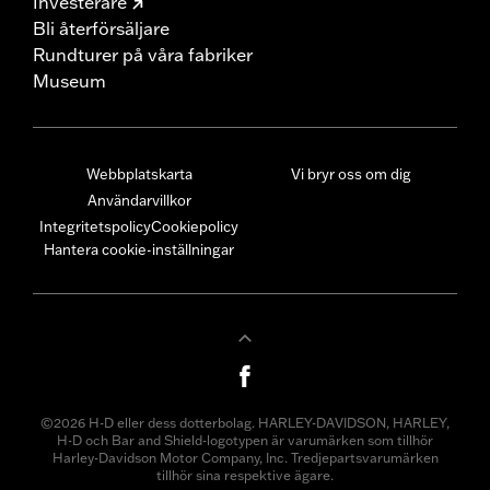
Investerare
Bli återförsäljare
Rundturer på våra fabriker
Museum
Webbplatskarta
Vi bryr oss om dig
Användarvillkor
Integritetspolicy
Cookiepolicy
Hantera cookie-inställningar
©2026 H-D eller dess dotterbolag. HARLEY-DAVIDSON, HARLEY,
H-D och Bar and Shield-logotypen är varumärken som tillhör
Harley-Davidson Motor Company, Inc. Tredjepartsvarumärken
tillhör sina respektive ägare.