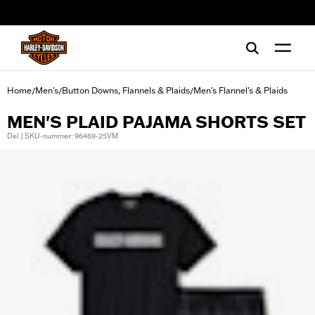
web accessibility
Home
Men's
Button Downs, Flannels & Plaids
Men's Flannel's & Plaids
/
/
/
MEN'S PLAID PAJAMA SHORTS SET
Del | SKU-nummer: 96469-25VM