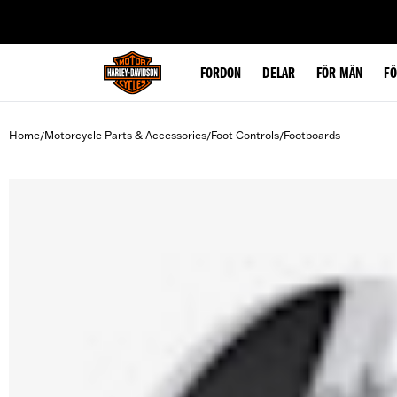
web accessibility
FORDON
DELAR
FÖR MÄN
F
Home
Motorcycle Parts & Accessories
Foot Controls
Footboards
/
/
/