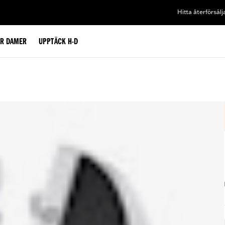
Hitta återförsälj
ÖR DAMER
UPPTÄCK H-D