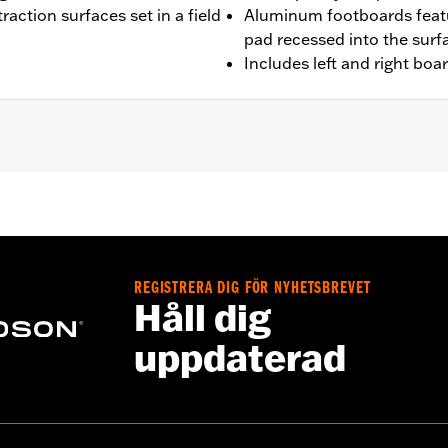
raction surfaces set in a field
Aluminum footboards featu
pad recessed into the surf
Includes left and right boa
'00-later Touring (except FLHTCUL and FLHTKL), and '09-'13 Tr
 and FLSTN models requires separate purchase of Jiffy St
fy Stand Extension Kit P/N 50233-00, 50000008 or 50000023
REGISTRERA DIG FÖR NYHETSBREVET
Håll dig
uppdaterad
ion-isolated inserts
– Go to
www.h-d.com/warranty
for full details