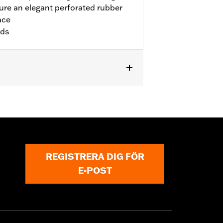
re an elegant perforated rubber
ace
rds
ike models. Installation on '00-'17
and P/N 50087-07A. Not for use with
.
REGISTRERA DIG FÖR
E-POST