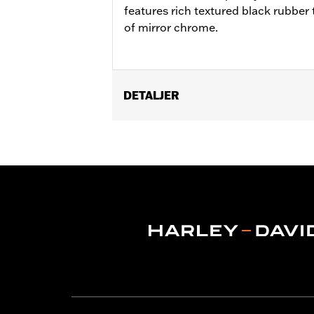
features rich textured black rubber t
of mirror chrome.
DETALJER
Fits '12-'16 FLD, '00-'17 FL Softail®, 
Softail® FLS, FLSS, FLSTFB, FLSTFBS
Ergo Jiffy Stand P/N 50000091 or Jif
Installation Instructions
Collection:
Defiance
Rider Position:
Rider
Shape:
Shark-Fin
Side of Bike:
Left and Right
Sold In Units:
Pair
In the Box:
Footboard pans and vibrat
WARRANTY:
1 year limited warranty 