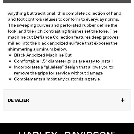
Anything but traditional, this complete collection of hand
and foot controls refuses to conform to everyday norms.
The sweeping curves and perforated rubber define the
look, and the rich contrasting finishes set the tone. The
machine cut Defiance Collection features deep grooves
milled into the black anodized surface that exposes the
shimmering aluminum below.
Black Anodized Machine Cut
Comfortable 1.5" diameter grips are easy to install
Incorporates a “glueless” design that allows you to
remove the grips for service without damage
Complements almost any customizing style
DETALJER
Fits ’02-’17 VRSC, ’96-later XL, ’08-’13 XR, ’96-’17 Dyna (except
FXDLS), ’95-’15 Softail (except FLSTNSE, FLSTSE and FXSBSE
and ’11-’12 FLSTSE) ’96-’07 Touring models.
Installation Instructions