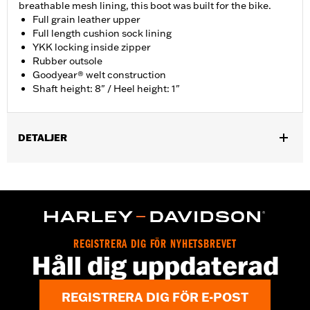
breathable mesh lining, this boot was built for the bike.
Full grain leather upper
Full length cushion sock lining
YKK locking inside zipper
Rubber outsole
Goodyear® welt construction
Shaft height: 8" / Heel height: 1"
DETALJER
Gender:
Men
Functional Features:
Welt Construction
WARRANTY:
Wolverine Worldwide Manufacturer Warranty – Go
to
www.h-d.com/warranty
for full details
Origin:
Imported
REGISTRERA DIG FÖR NYHETSBREVET
Dimension Description:
Shaft height: 8" / Heel height: 1"
Håll dig uppdaterad
REGISTRERA DIG FÖR E-POST